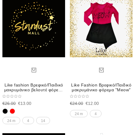
Direction
Like fashion Βρεφικό/Παιδικό
Like Fashion Βρεφικό/Παιδικό
μακρυμάνικο βελουτέ φόρεμα
μακρυμάνικο φόρεμα "Meow"
Angel.
€26.00
€13.00
€24.00
€12.00
24 m
4
24 m
4
14