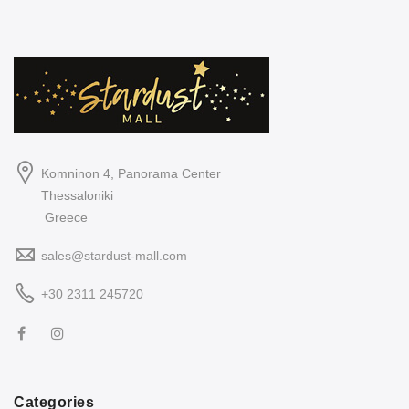
Komninon 4, Panorama Center
Thessaloniki
Greece
sales@stardust-mall.com
+30 2311 245720
Categories