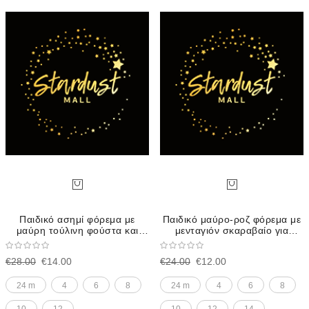
Παιδικό ασημί φόρεμα με
Παιδικό μαύρο-ροζ φόρεμα με
μαύρη τούλινη φούστα και
μενταγιόν σκαραβαίο για
σατέν ζώνη
κορίτσι
€28.00
€14.00
€24.00
€12.00
24 m
4
6
8
24 m
4
6
8
10
12
10
12
14