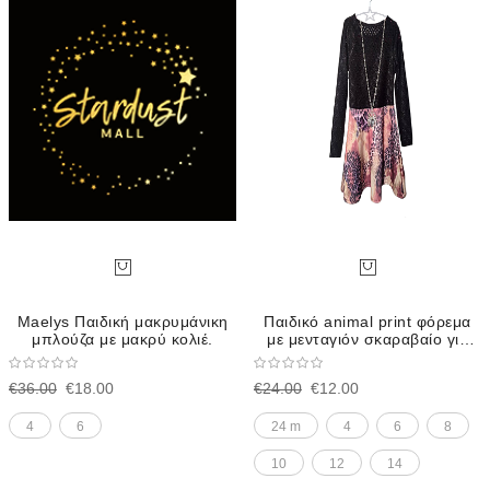
Maelys Παιδική μακρυμάνικη
Παιδικό animal print φόρεμα
μπλούζα με μακρύ κολιέ.
με μενταγιόν σκαραβαίο για
κορίτσι
€36.00
€18.00
€24.00
€12.00
4
6
24 m
4
6
8
10
12
14