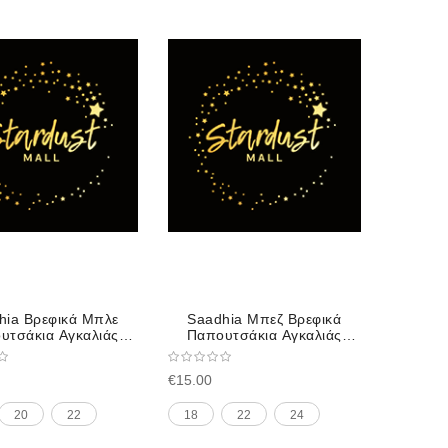
hia Βρεφικά Μπλε
Saadhia Μπεζ Βρεφικά
υτσάκια Αγκαλιάς
Παπουτσάκια Αγκαλιάς
Unisex
Unisex
€15.00
20
22
18
22
24