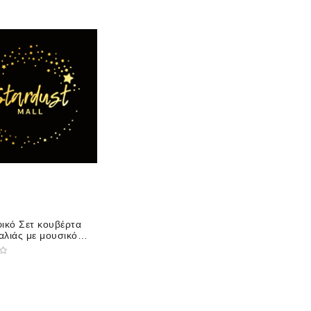
ικό Σετ κουβέρτα
αλιάς με μουσικό
ίδι νανουρίσματος