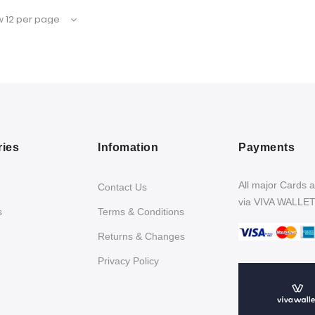
ries
Infomation
Payments
All major Cards 
Contact Us
via VIVA WALLE
s
Terms & Conditions
Returns & Changes
Privacy Policy