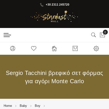
+30 2311 245720
0
My 
Sergio Tacchini βρεφικό σετ φόρμας
για αγόρι Monte Carlo
Home
Baby
Boy