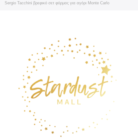
Sergio Tacchini βρεφικό σετ φόρμας για αγόρι Monte Carlo
Skip
Skip
to
to
the
the
end
beginning
of
of
the
the
images
images
gallery
gallery