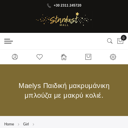
+30 2311 245720
0
My 
Maelys Παιδική μακρυμάνικη
μπλούζα με μακρύ κολιέ.
Home
Girl