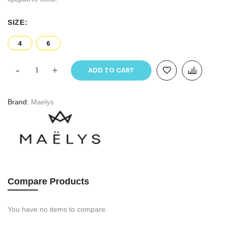
SIZE
4
6
-
+
ADD TO CART
Brand
Maelys
Compare Products
You have no items to compare.