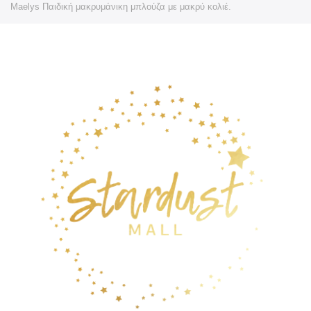
Maelys Παιδική μακρυμάνικη μπλούζα με μακρύ κολιέ.
Skip
Skip
to
to
the
the
end
beginning
of
of
the
the
images
images
gallery
gallery