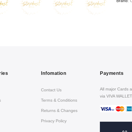
Brand
ries
Infomation
Payments
All major Cards 
Contact Us
via VIVA WALLE
s
Terms & Conditions
Returns & Changes
Privacy Policy