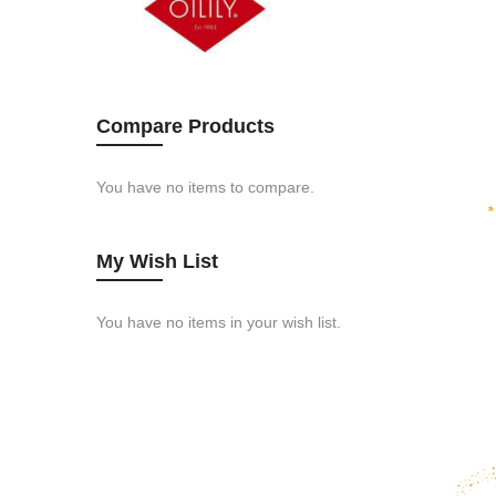
to
to
the
the
end
beginni
of
of
the
the
Compare Products
images
images
gallery
gallery
You have no items to compare.
My Wish List
You have no items in your wish list.