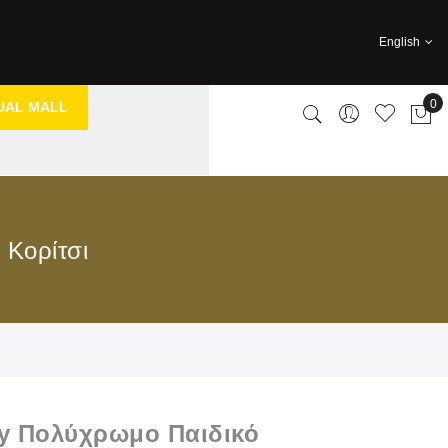
English
0
UAL MALL
My 
 Κορίτσι
ly Πολύχρωμο Παιδικό