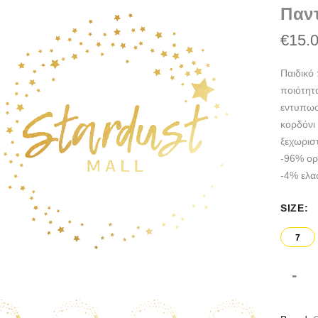
Παντ
ng
€15.
Παιδικό 
ποιότητ
εντυπωσ
κορδόνι 
ξεχωριστ
-96% ορ
-4% ελα
SIZE
7
-