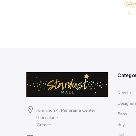
Catego
New In
Designer
Komninon 4, Panorama Center
Baby
Thessaloniki
Boy
Greece
Girl