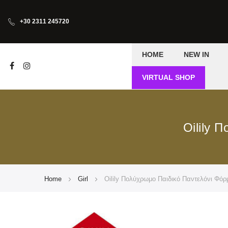
+30 2311 245720
HOME
NEW IN
VIRTUAL SHOP
Oilily 
Home
Girl
Oilily Πολύχρωμο Παιδικό Παντελόνι Φόρμ
Skip
Skip