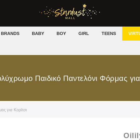
BRANDS
BABY
BOY
GIRL
TEENS
VIRT
Πολύχρωμο Παιδικό Παντελόνι Φόρμας για
ας για Κορίτσι
Oili